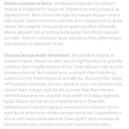
Nullam sed viverra libero.
Vestibulum imperdiet fermentum
massa, a fringilla tortor varius vel. Praesent ac metus massa, ac
dapibus lorem. Nunc cursus nisi eget dui suscipit aliquam viverra
odio iaculis. Donec commodo erat non arcu volutpat viverra. Nulla
facilisi. Nam sagittis metus sit amet quam porttitor sollicitudin.
Mauris aliquam felis at enim gravida porta. Sed ultrices aliquam
convallis. Sed non consequat ligula. Sed purus felis, pellentesque
quis pretium ut, bibendum at est.
Quisque lacinia iaculis fermentum.
Sed sed ante mauris, at
pretium mauris. Mauris leo sem, dictum eget tincidunt at, gravida
vel lacus. Nam fringilla tristique lectus. Etiam aliquam odio ac arcu
posuere placerat. Nunc ipsum eros, euismod vitae molestie at,
euismod ut nisl. Pellentesque a convallis dui. Nunc porttitor, turpis
vel faucibus sollicitudin, dui nunc placerat risus, non eleifend nulla
risus at diam. Integer eget dui dui, ut porta felis. Nam nisi nisl,
eleifend a pulvinar nec, pulvinar vitae lorem. In tristique egestas
ligula. Mauris sed dui nec leo molestie tempor. Praesent
pellentesque molestie magna, a venenatis orci viverra in. Donec
eget dui sit amet tortor ornare semper non et est. Suspendisse a
orci ut velit consectetur placerat. Class aptent taciti sociosqu ad
litora torquent per conubia nostra, per inceptos himenaeos.