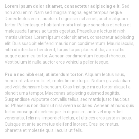
Lorem ipsum dolor sit amet, consectetur adipiscing elit.
Sed
non arcu enim. Nam sed magna magna, eget tempus neque.
Donec lectus enim, auctor ut dignissim sit amet, auctor aliquam
tortor. Pellentesque habitant morbi tristique senectus et netus et
malesuada fames ac turpis egestas. Phasellus a lectus id nibh
mattis ultrices. Lorem ipsum dolor sit amet, consectetur adipiscing
elit. Duis suscipit eleifend mauris non condimentum. Mauris iaculis,
nibh id interdum hendrerit, turpis turpis placerat dui, ac mattis
augue quam eu tortor. Aenean condimentum feugiat rhoncus.
Vestibulum id nulla auctor eros vehicula pellentesque.
Proin nec nibh erat, ut interdum tortor.
Aliquam lectus risus,
hendrerit vitae mollis et, molestie nec turpis. Nullam gravida diam
sed velit dignissim bibendum. Cras tristique mi eu tortor aliquet a
blandit urna tempor. Maecenas adipiscing euismod sagittis.
Suspendisse vulputate convallis tellus, sed mattis justo faucibus
ac. Phasellus non diam ut nisl viverra sodales. Aenean at nunc quis
tortor consequat scelerisque. In dignissim, ante vel imperdiet
venenatis, felis nisi imperdiet lectus, et ultrices eros justo in lacus.
Quisque et ante ac metus eleifend laoreet. Cras leo metus,
pharetra et molestie quis, iaculis ut felis.