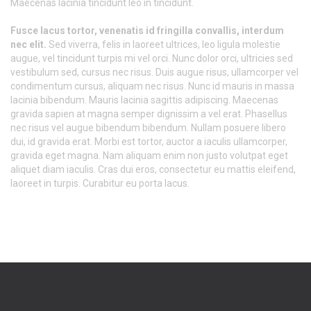
Maecenas lacinia tincidunt leo in tincidunt.
Fusce lacus tortor, venenatis id fringilla convallis, interdum
nec elit.
Sed viverra, felis in laoreet ultrices, leo ligula molestie
augue, vel tincidunt turpis mi vel orci. Nunc dolor orci, ultricies sed
vestibulum sed, cursus nec risus. Duis augue risus, ullamcorper vel
condimentum cursus, aliquam nec risus. Nunc id mauris in massa
lacinia bibendum. Mauris lacinia sagittis adipiscing. Maecenas
gravida sapien at magna semper dignissim a vel erat. Phasellus
nec risus vel augue bibendum bibendum. Nullam posuere libero
dui, id gravida erat. Morbi est tortor, auctor a iaculis ullamcorper,
gravida eget magna. Nam aliquam enim non justo volutpat eget
aliquet diam iaculis. Cras dui eros, consectetur eu mattis eleifend,
laoreet in turpis. Curabitur eu porta lacus.